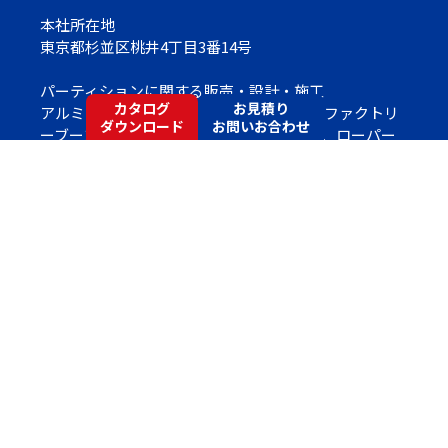
本社所在地
東京都杉並区桃井4丁目3番14号
パーティションに関する販売・設計・施工
カタログ
お見積り
アルミパーティション（トランクルーム・ファクトリ
ダウンロード
お問いお合わせ
ーブース）、スチール不燃パーティション、ローパー
ティション、 移動間仕切、トイレブース、各種ドア製
品、断熱パネル（クリーンルーム用）、ブラインド、
アコーディオンカーテン 各種内装工事
Copyright©
Socia Partition Co.,Ltd.
All Rights Reserved
許可番号
国土交通大臣許可 (般-３) 第８３５５号 内装仕上・
建具工事業