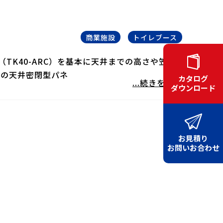
）
商業施設
トイレブース
TK40-ARC）を基本に天井までの高さや笠木
ｍの天井密閉型パネ
カタログ
...続きを読む
ダウンロード
お見積り
お問いお合わせ