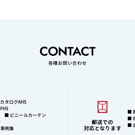
各種お問い合わせ
カタログAHS
グFHS
■
 ■ ビニールカーテン
■
郵送での
ァ
■
対応となります
」事例集
K