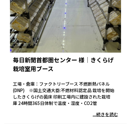
毎日新聞首都圏センター 様｜きくらげ
栽培室用ブース
工場・倉庫：ファクトリーブース 不燃断熱パネル
(DNP) ※国土交通大臣:不燃材料認定品 栽培を開始
したきくらげの菌床 印刷工場内に建設された栽培
庫 24時間365日体制で温度・湿度・CO2管
...続きを読む