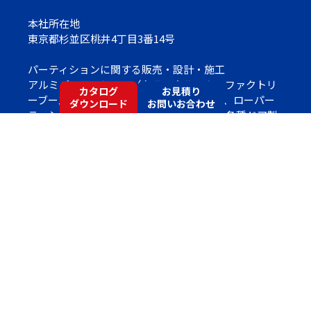
本社所在地
東京都杉並区桃井4丁目3番14号
パーティションに関する販売・設計・施工
アルミパーティション（トランクルーム・ファクトリ
カタログ
お見積り
ーブース）、スチール不燃パーティション、ローパー
ダウンロード
お問いお合わせ
ティション、 移動間仕切、トイレブース、各種ドア製
品、断熱パネル（クリーンルーム用）、ブラインド、
アコーディオンカーテン 各種内装工事
Copyright©
Socia Partition Co.,Ltd.
All Rights Reserved
許可番号
国土交通大臣許可 (般-３) 第８３５５号 内装仕上・