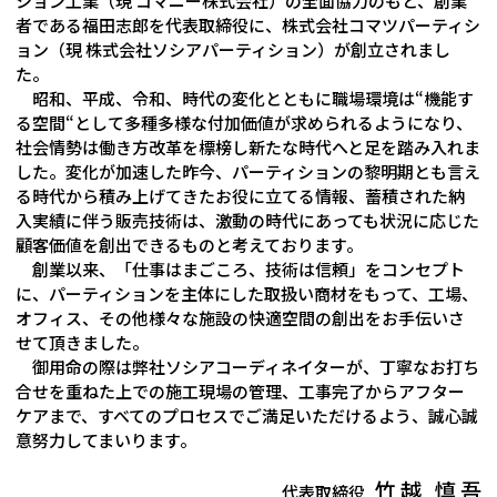
ション工業（現 コマニー株式会社）の全面協力のもと、創業
者である福田志郎を代表取締役に、株式会社コマツパーティシ
ョン（現 株式会社ソシアパーティション）が創立されまし
た。
昭和、平成、令和、時代の変化とともに職場環境は“機能す
る空間“として多種多様な付加価値が求められるようになり、
社会情勢は働き方改革を標榜し新たな時代へと足を踏み入れま
した。変化が加速した昨今、パーティションの黎明期とも言え
る時代から積み上げてきたお役に立てる情報、蓄積された納
入実績に伴う販売技術は、激動の時代にあっても状況に応じた
顧客価値を創出できるものと考えております。
創業以来、「仕事はまごころ、技術は信頼」をコンセプト
に、パーティションを主体にした取扱い商材をもって、工場、
オフィス、その他様々な施設の快適空間の創出をお手伝いさ
せて頂きました。
御用命の際は弊社ソシアコーディネイターが、丁寧なお打ち
合せを重ねた上での施工現場の管理、工事完了からアフター
ケアまで、すべてのプロセスでご満足いただけるよう、誠心誠
意努力してまいります。
竹 越 慎 吾
代表取締役