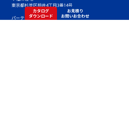
東京都杉並区桃井4丁目3番14号
カタログ
お見積り
ダウンロード
お問いお合わせ
パーティションに関する販売・設計・施工
アルミパーティション（トランクルーム・ファクトリ
ーブース）、スチール不燃パーティション、ローパー
ティション、 移動間仕切、トイレブース、各種ドア製
品、断熱パネル（クリーンルーム用）、ブラインド、
アコーディオンカーテン 各種内装工事
Copyright©
Socia Partition Co.,Ltd.
All Rights Reserved
許可番号
国土交通大臣許可 (般-３) 第８３５５号 内装仕上・
建具工事業